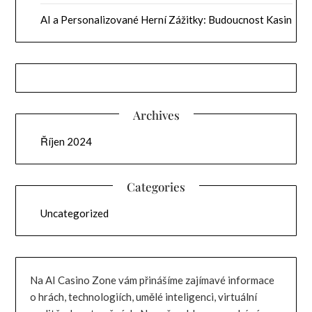
AI a Personalizované Herní Zážitky: Budoucnost Kasin
Archives
Říjen 2024
Categories
Uncategorized
Na AI Casino Zone vám přinášíme zajímavé informace
o hrách, technologiích, umělé inteligenci, virtuální