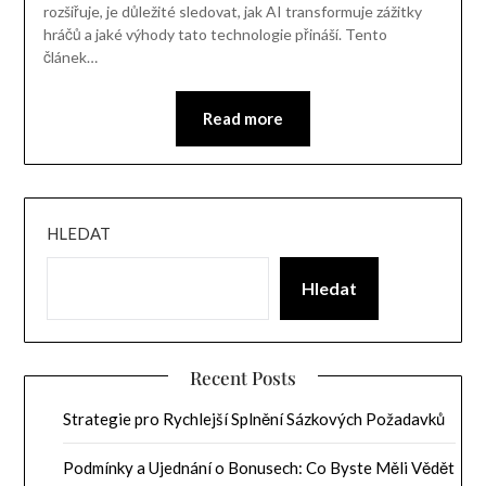
rozšiřuje, je důležité sledovat, jak AI transformuje zážitky
hráčů a jaké výhody tato technologie přináší. Tento
článek…
Read more
HLEDAT
Hledat
Recent Posts
Strategie pro Rychlejší Splnění Sázkových Požadavků
Podmínky a Ujednání o Bonusech: Co Byste Měli Vědět